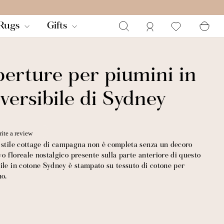
Ricerca
Login
Ca
Rugs
Gifts
perture per piumini in
versibile di Sydney
ite a review
n stile cottage di campagna non è completa senza un decoro
ivo floreale nostalgico presente sulla parte anteriore di questo
ile in cotone Sydney è stampato su tessuto di cotone per
no.
do si tratta di una camera da letto in stile cottage di
pripiumino reversibile in cotone Sydney è all'altezza in ogni
otone morbido, è un motivo floreale senza tempo arricchito