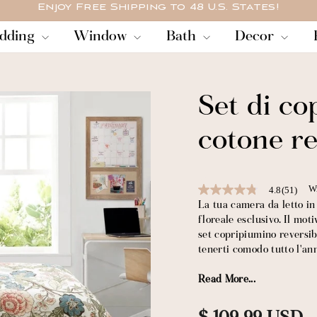
Enjoy Free Shipping to 48 U.S. States!
PAUSA
dding
Window
Bath
Decor
SlideShow
Set di co
cotone re
Wr
4.8
(51)
4.8
out
La tua camera da letto i
of
floreale esclusivo. Il mot
5
set copripiumino reversib
stars,
average
tenerti comodo tutto l'an
rating
value.
Read More...
Cozy è il numero uno quan
Read
51
campagna, e questo set co
Reviews.
modo. Stampato su 100% c