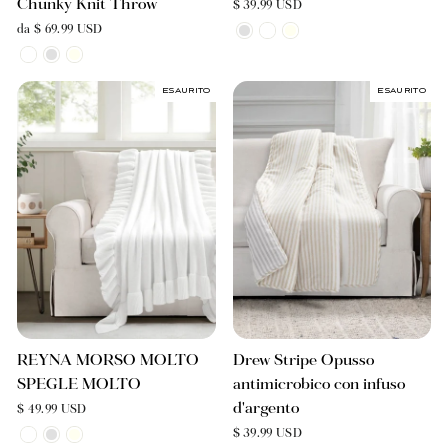
Chunky Knit Throw
$ 39.99 USD
da $ 69.99 USD
Esaurito
Esaurito
REYNA MORSO MOLTO
Drew Stripe Opusso
SPEGLE MOLTO
antimicrobico con infuso
d'argento
$ 49.99 USD
$ 39.99 USD