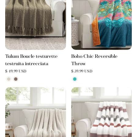
Tulum Boucle testurette
Boho Chic Reversible
testruita intrecciata
Throw
$ 49.99 USD
$ 39.99 USD