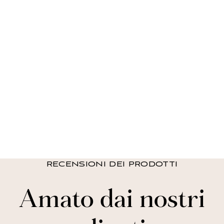
Certificato STANDARD 100 by OEKO-TEX®
Made in China
Solo lavaggio a secco
Canta per finestre di
Riley
da $ 42.49 USD
+7
RECENSIONI DEI PRODOTTI
Amato dai nostri