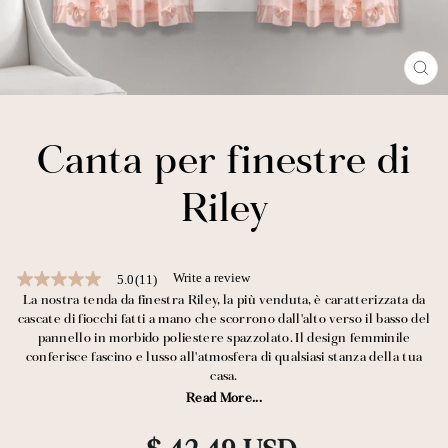
CL
(E
Canta per finestre di
Riley
Write a review
5.0
(11)
5.0
out
La nostra tenda da finestra Riley, la più venduta, è caratterizzata da
of
cascate di fiocchi fatti a mano che scorrono dall'alto verso il basso del
5
pannello in morbido poliestere spazzolato. Il design femminile
stars,
conferisce fascino e lusso all'atmosfera di qualsiasi stanza della tua
average
casa.
rating
value.
Read More...
È facile capire perché questa tenda è uno dei nostri trattamenti per
Read
11
finestre più popolari. Questi pannelli daranno un impatto immediato
Prezzo
Reviews.