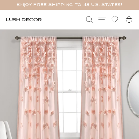
Salta
Enjoy Free Shipping to 48 U.S. States!
al
PAUSA
contenuto
SlideShow
Ricerca
Navigazione 
C