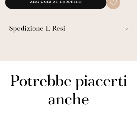
AGGIUNGI AL CARRELLO
Lush Decor ha migliorato i suoi prodotti per la tua salute e il tuo
Spedizione E Resi
benessere. Questa tenda da finestra Riley è certificata STANDARD
100 by OEKO-TEX®, il che significa che il tessuto, i coloranti e tutti i
componenti sono stati testati in un laboratorio indipendente e
certificati rispetto a un elenco di oltre 350 sostanze nocive.
Poiché i fiocchi fatti a mano sono così delicati, questi pannelli per
finestre sono lavabili solo a secco. Non metterli in lavatrice.
Parte della Collezione Riley.
Potrebbe piacerti
Include: 1 pannello
Ogni pannello: 54"W x 45"L -oppure- 54"W x 63"L -oppure-
anche
54"W x 84"L -oppure- 54"W x 95"L -oppure- 54"W x 108"L -
oppure- 54"W x 120"L
Contenuto del tessuto: 100% poliestere
Nessuna fodera
Tasca per asta da 3"
Semi-trasparente
Fiocchi fatti a mano
Tinta unita