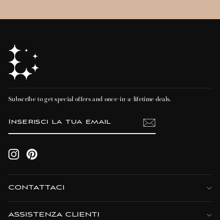
Subscribe to get special offers and once-in-a-lifetime deals.
INSERISCI
ISCRIVITI
LA
TUA
EMAIL
Instagram
Pinterest
CONTATTACI
ASSISTENZA CLIENTI