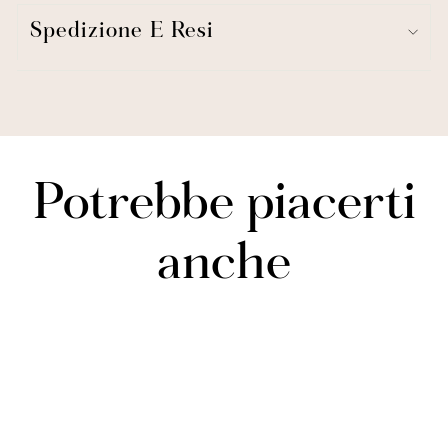
che possono essere lavate in lavatrice con un ciclo delicato e
asciugate in asciugatrice a bassa temperatura.
Spedizione E Resi
*Lo sapevate?
Le tende oscuranti non sono la stessa cosa delle tende
oscuranti.
Scopri di più sulle differenze
.
Include: 2 pannelli
Ogni pannello: 84"L x 52"W
Contenuto del tessuto: 100% poliestere
Nessuna fodera
Tasca per asta con linguetta posteriore da 3"
Potrebbe piacerti
Oscuramento della stanza: filtra circa il 75% della luce naturale
Strisce
Stampato
anche
Made in China
Istruzioni per la cura: lavare in lavatrice a freddo, ciclo delicato
in un sacchetto a rete, asciugare in asciugatrice a bassa
temperatura.
Esaurito