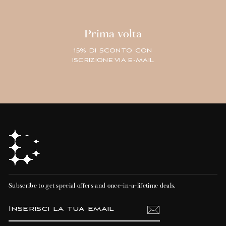
Prima volta
15% DI SCONTO CON
ISCRIZIONE VIA E-MAIL
Subscribe to get special offers and once-in-a-lifetime deals.
INSERISCI
ISCRIVITI
LA
TUA
EMAIL