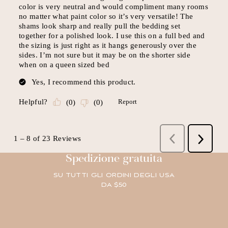
Spedizione gratuita
SU TUTTI GLI ORDINI DEGLI USA
DA $50