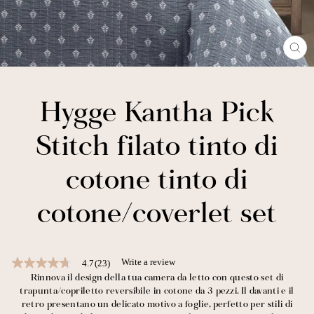
CL
(E
Hygge Kantha Pick
Stitch filato tinto di
cotone tinto di
cotone/coverlet set
Write a review
4.7
(23)
4.7
out
Rinnova il design della tua camera da letto con questo set di
of
trapunta/copriletto reversibile in cotone da 3 pezzi. Il davanti e il
5
retro presentano un delicato motivo a foglie, perfetto per stili di
stars,