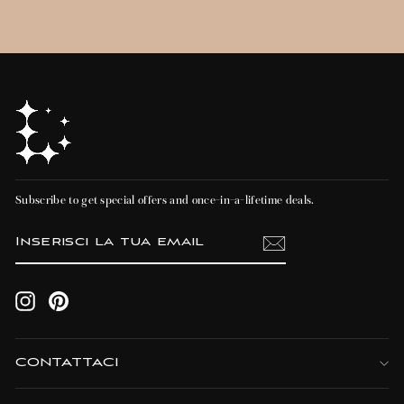
Subscribe to get special offers and once-in-a-lifetime deals.
INSERISCI
ISCRIVITI
LA
TUA
EMAIL
Instagram
Pinterest
CONTATTACI