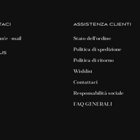
ACI
ASSISTENZA CLIENTI
un'e -mail
Stato dell'ordine
Politica di spedizione
US
Politica di ritorno
terest
Wishlist
Contattaci
Responsabilità sociale
FAQ GENERALI