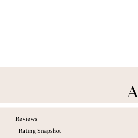
Set di coperte trapuntato reversibile di
raffreddamento set da 3 pezzi
$ 79.99 USD
A