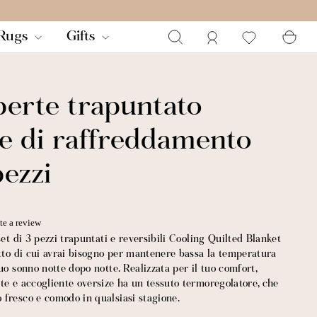
Ricerca
Login
Ca
Rugs
Gifts
perte trapuntato
le di raffreddamento
pezzi
te a review
set di 3 pezzi trapuntati e reversibili Cooling Quilted Blanket
etto di cui avrai bisogno per mantenere bassa la temperatura
uo sonno notte dopo notte. Realizzata per il tuo comfort,
te e accogliente oversize ha un tessuto termoregolatore, che
fresco e comodo in qualsiasi stagione.