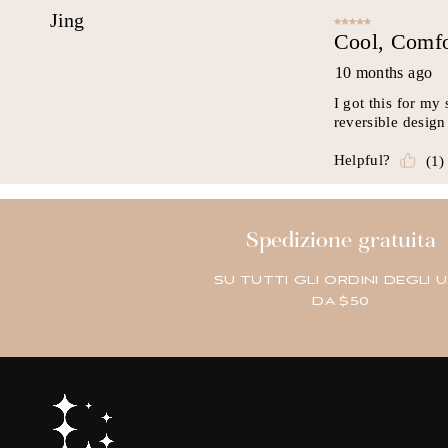
Spedizione gratuita
SU TUTTI GLI ORDINI DEGLI 
DA $50