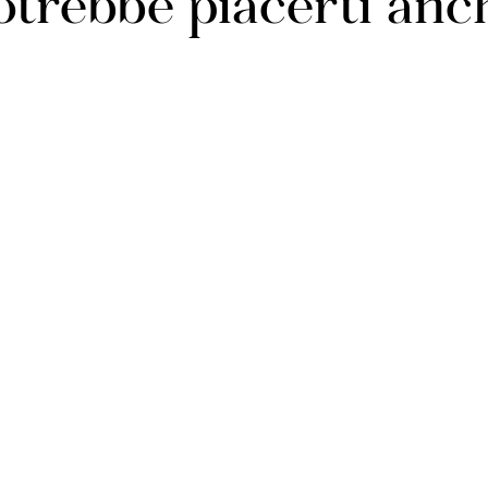
otrebbe piacerti anc
Made in China
Istruzioni per la cur
carica frontale. Lava
delicato. Utilizzare 
asciugatrice a bassa