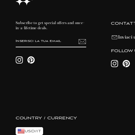
CONTATT
Subscribe to get special offers and once-
in-a-lifetime deals.
Inviaci 
INSERISCI
ISCRIVITI
LA
TUA
EMAIL
FOLLOW 
Instagram
Pinterest
Instagram
Pin
COUNTRY / CURRENCY
USD
/
IT