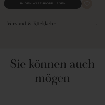
nicht aus. Befolgen Sie die Anweisungen auf dem Pflegeetikett, um
IN DEN WARENKORB LEGEN
optimale Ergebnisse zu erzielen.
*Wussten Sie?
Raumverdunkelungsvorhänge sind nicht dasselbe wie
Verdunkelungsvorhänge.
Erfahren Sie mehr über die Unterschiede
.
Versand & Rückkehr
Teil der Teardrop-Leaf-Kollektion.
Enthält: 2 Paneele
Jedes Panel: 52"B x 63"L -oder- 52"B x 84"L -oder- 52"B x 95"L
-oder- 52"B x 108"L
Materialzusammensetzung: 100 % Polyester
Kein Futter
Raumverdunkelung: Filtert ca. 70 % des Lichts
Sie können auch
3" Rutentasche auf der Rückseite
Gedruckt
In China hergestellt
Pflegehinweise - Maschinenwäsche kalt in einem Wäschenetz,
mögen
mit ähnlichen Farben, Schonwaschgang. Bei Bedarf nur
chlorfreies Bleichmittel verwenden. Nicht auswringen. Bei
niedriger Temperatur im Trockner trocknen. Bei Bedarf leicht
bügeln.