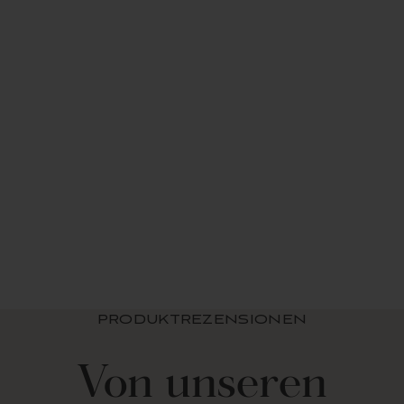
Tränenblattlichtfilter
ungsfenster
Vorhangplatte Set
aus $ 49.99 USD
PRODUKTREZENSIONEN
Von unseren