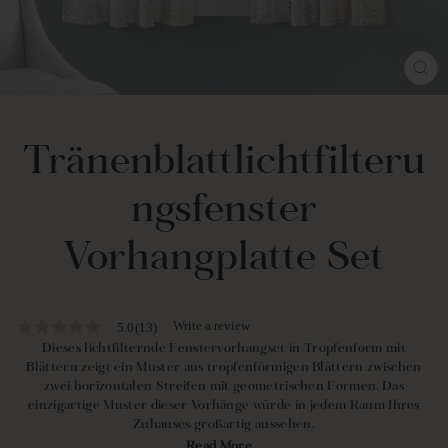
SCH
ES
Tränenblattlichtfilteru
ngsfenster
Vorhangplatte Set
Write a review
5.0
(13)
5.0
out
Dieses lichtfilternde Fenstervorhangset in Tropfenform mit
of
Blättern zeigt ein Muster aus tropfenförmigen Blättern zwischen
5
zwei horizontalen Streifen mit geometrischen Formen. Das
stars,
einzigartige Muster dieser Vorhänge würde in jedem Raum Ihres
average
Zuhauses großartig aussehen.
rating
value.
Read More...