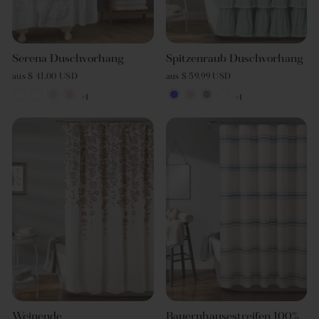
Serena Duschvorhang
Spitzenraub Duschvorhang
aus $ 41.00 USD
aus $ 59.99 USD
+1
+1
Weinende
Bauernhausestreifen 100%