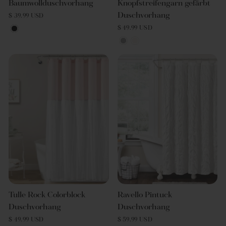
Baumwollduschvorhang
Knopfstreifengarn gefärbt
Duschvorhang
$ 39.99 USD
$ 49.99 USD
Tulle Rock Colorblock
Ravello Pintuck
Duschvorhang
Duschvorhang
$ 49.99 USD
$ 59.99 USD