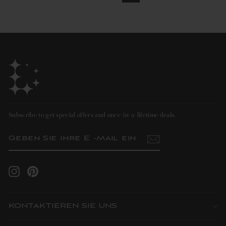
Subscribe to get special offers and once-in-a-lifetime deals.
GEBEN
ABONNIEREN
SIE
IHRE
E
-
MAIL
Instagram
Pinterest
EIN
KONTAKTIEREN SIE UNS