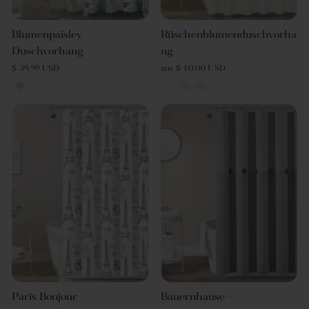
Blumenpaisley
Rüschenblumenduschvorha
Duschvorhang
ng
$ 39.99 USD
aus $ 40.00 USD
Paris Bonjour
Bauernhause -