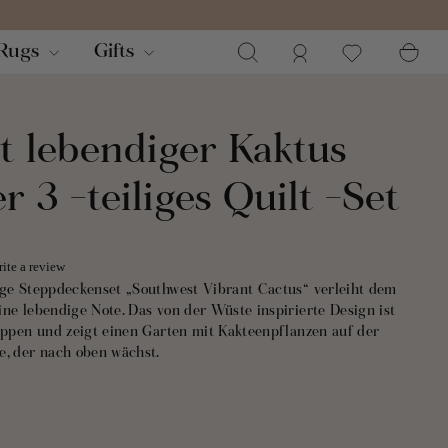
Suchen
Einloggen
Wa
Rugs
Gifts
t lebendiger Kaktus
r 3 -teiliges Quilt -Set
ite a review
ige Steppdeckenset „Southwest Vibrant Cactus“ verleiht dem
ne lebendige Note. Das von der Wüste inspirierte Design ist
ruppen und zeigt einen Garten mit Kakteenpflanzen auf der
e, der nach oben wächst.
aus Kakteenpflanzen schafft einen lebendigen und
mit großen, wunderschönen Blüten, die überall blühen. Sie
rall und über der Gartenlandschaft fliegen sehen. Der Druck