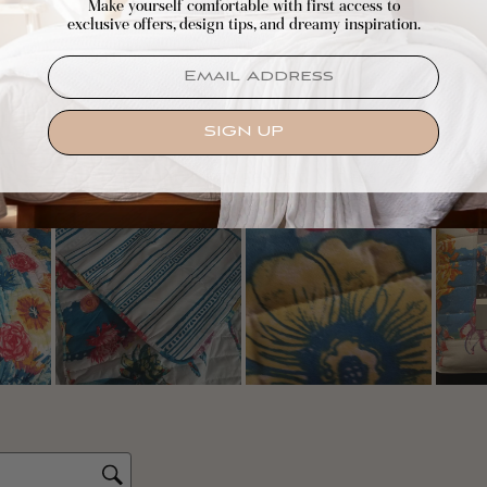
Make yourself comfortable with first access to
exclusive offers, design tips, and dreamy inspiration.
EMAIL
SIGN UP