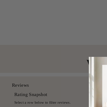
Southwest lebendiger Kaktus reversibler 3
-teiliges Quilt -Set
aus $ 79.99 USD
Von