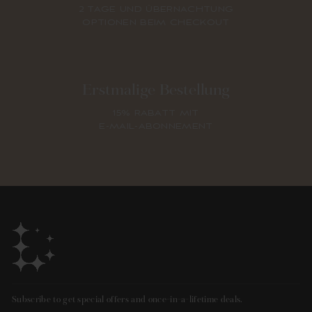
2 TAGE UND ÜBERNACHTUNG
OPTIONEN BEIM CHECKOUT
Erstmalige Bestellung
15% RABATT MIT
E-MAIL-ABONNEMENT
Subscribe to get special offers and once-in-a-lifetime deals.