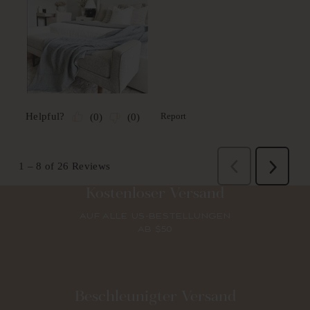
Kostenloser Versand
AUF ALLE US-BESTELLUNGEN
AB $50
Beschleunigter Versand