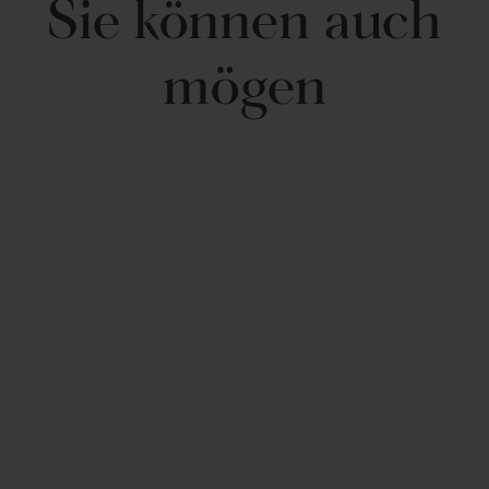
Sie können auch
Teil der Solid Kantha Pick Stitch-Kollektion.
Größe: 60"H x 50"B
Materialzusammensetzung: 100 % Baumwolle
mögen
Füllmaterial: 100 % Baumwollkordel.
Fadenzahl 180
180 g/m²
Gewebt
Garngefärbt
Reversibel
STANDARD 100 by OEKO-TEX® zertifiziert
In China hergestellt
Pflegehinweise: Nur chemische Reinigung
Solid Kantha Pick
Stitch Garn gefärbt
Baumwollgewebte
Wurf