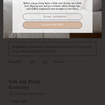
Before you go, bring home a little more beauty (at a little
Make yourself comfortable with first access to
less). Sign up now and get exclusive offers, design tips,
exclusive offers, design tips, and dreamy inspiration.
and endless inspiration sent straight to your inbox.
EMAIL
EMAIL
SIGN UP
CLAIM 15% OFF