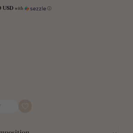
rf auf Vorder- und Rückseite, zusammen mit dem beliebten
00 USD
with
ⓘ
einer Farbe zur nächsten.
, erhalten Sie zwei stilvolle Looks zu einem günstigen Preis.
en neuen Look verleihen möchten, drehen Sie die Decke
uck auf der Rückseite freizulegen. Die Rückseite der
mbre“ weist ein Chevron-Muster über den Medaillons in
lion Ombre“ ist 60 Zoll lang und 50 Zoll breit. Er hat die
ch bis zu zwei Erwachsene gemeinsam auf der Couch
ann auch als Hauptdecke auf dem Bett eines Kleinkinds
ie möchten, dass das Schlafzimmer Ihres Kindes zu Ihrem
.
T