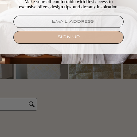
Make yourself comfortable with first access to
exclusive offers, design tips, and dreamy inspiration.
EMAIL
SIGN UP