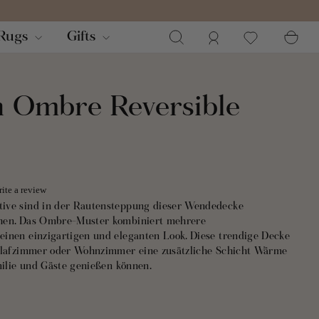
Suchen
Einloggen
Wa
Rugs
Gifts
n Ombre Reversible
ite a review
ive sind in der Rautensteppung dieser Wendedecke
hen. Das Ombre-Muster kombiniert mehrere
inen einzigartigen und eleganten Look. Diese trendige Decke
chlafzimmer oder Wohnzimmer eine zusätzliche Schicht Wärme
milie und Gäste genießen können.
ause und bringen Sie künstlerisches Dekor in Ihren Wohnraum
f „Medallion Ombre“. Die wunderschönen Medaillonmotive