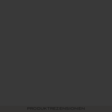
Hailey Aquarellwelle
Baumwolldusche
Vorhang
$ 39.99 USD
PRODUKTREZENSIONEN