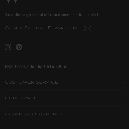
Subscribe to get special offers and once-in-a-lifetime deals.
GEBEN
ABONNIEREN
SIE
IHRE
E
-
MAIL
Instagram
Pinterest
EIN
KONTAKTIEREN SIE UNS
CUSTOMER SERVICE
CORPORATE
COUNTRY / CURRENCY