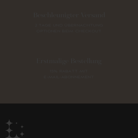
Beschleunigter Versand
2 TAGE UND ÜBERNACHTUNG
OPTIONEN BEIM CHECKOUT
Erstmalige Bestellung
15% RABATT MIT
E-MAIL-ABONNEMENT