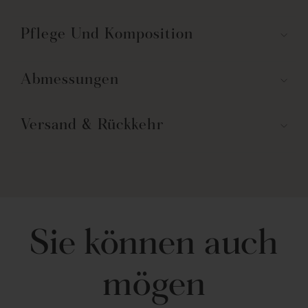
Hailey Watercolor Wave-Motiv ist nach STANDARD 100 by OEKO-
TEX® zertifiziert, was bedeutet, dass der Stoff, die Farben und alle
Komponenten in einem unabhängigen Labor getestet und anhand
Pflege Und Komposition
einer Liste mit über 350 Schadstoffen zertifiziert wurden.
Dieser Baumwollduschvorhang mit Hailey-Aquarellwellenmuster
Abmessungen
kann problemlos im Schonwaschgang in der Maschine gewaschen
und bei niedriger Temperatur im Trockner getrocknet werden.
Teil der Hailey Watercolor Wave-Kollektion.
Versand & Rückkehr
Größe: 72"H x 72"B
Stoffanteil: 100% Baumwolle
Liner empfohlen, nicht im Lieferumfang enthalten
STANDARD 100 by OEKO-TEX® zertifiziert
In China hergestellt
Pflegehinweise - Separat mit ähnlichen Farben kalt in der
Maschine waschen. Schonwaschgang. Bei Bedarf nur
chlorfreies Bleichmittel verwenden. Bei niedriger Temperatur
Sie können auch
im Trockner trocknen. Bei Bedarf Dampfglätter verwenden.
mögen