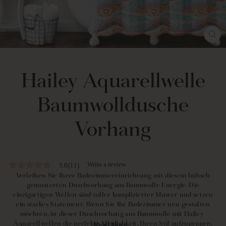
SCH
ES
Hailey Aquarellwelle
Baumwolldusche
Vorhang
Write a review
5.0
(11)
5.0
out
Verleihen Sie Ihrer Badezimmereinrichtung mit diesem hübsch
of
gemusterten Duschvorhang aus Baumwolle Energie. Die
5
einzigartigen Wellen sind voller komplizierter Muster und setzen
stars,
ein starkes Statement. Wenn Sie Ihr Badezimmer neu gestalten
average
möchten, ist dieser Duschvorhang aus Baumwolle mit Hailey-
rating
value.
Aquarellwellen die perfekte Möglichkeit, Ihren Stil aufzupeppen.
Read More...