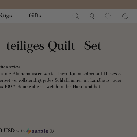
Suchen
Einloggen
Wa
Rugs
Gifts
-teiliges Quilt -Set
ite a review
kante Blumenmuster wertet Ihren Raum sofort auf. Dieses 3-
enset vervollständigt jedes Schlafzimmer im Landhaus- oder
aus 100 % Baumwolle ist weich in der Hand und hat
ezenteres Muster auf, das die Vorderseite ergänzt. So haben
 Aussehen des Raums zu verändern, indem Sie die Decke
assenden Wendekissenbezüge runden den Look ab.
80 USD
with
ⓘ
y-Steppdeckenset wird im Allgemeinen von reiferen