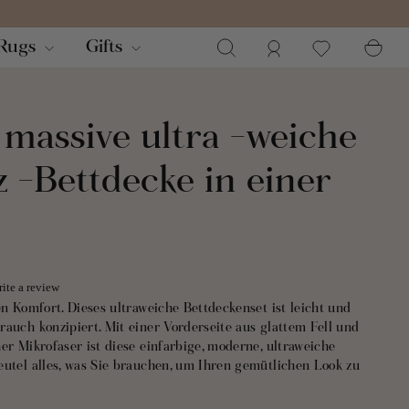
Suchen
Einloggen
Wa
Rugs
Gifts
massive ultra -weiche
 -Bettdecke in einer
ite a review
en Komfort. Dieses ultraweiche Bettdeckenset ist leicht und
auch konzipiert. Mit einer Vorderseite aus glattem Fell und
er Mikrofaser ist diese einfarbige, moderne, ultraweiche
eutel alles, was Sie brauchen, um Ihren gemütlichen Look zu