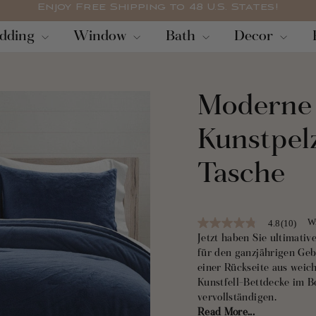
Enjoy Free Shipping to 48 U.S. States!
Pause
dding
Window
Bath
Decor
Diashow
Moderne 
Kunstpelz
Tasche
Wr
4.8
(10)
4.8
out
Jetzt haben Sie ultimativ
of
für den ganzjährigen Gebr
5
einer Rückseite aus weich
stars,
average
Kunstfell-Bettdecke im B
rating
vervollständigen.
value.
Read More...