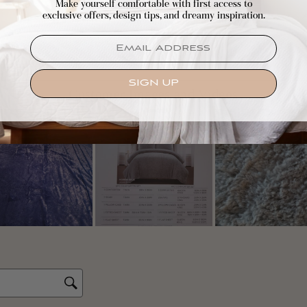
Make yourself comfortable with first access to
exclusive offers, design tips, and dreamy inspiration.
EMAIL
SIGN UP