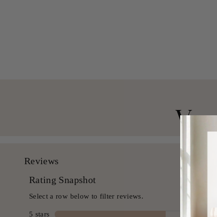
-Bettdecke in einer Tasche
aus $ 109.99 USD
Von