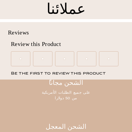
عملائنا
ًالشحن مجانا
على جميع الطلبات الأمريكية
من 50 دولارا
الشحن المعجل