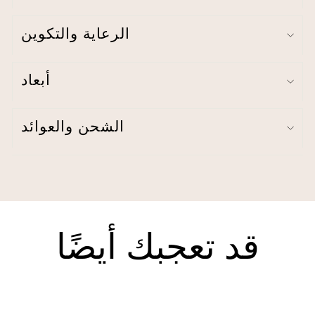
تفاصيل التطريز
صنع في الصين
الرعاية والتكوين
تعليمات العناية - يوصى بالتنظيف الجاف. اغسل يدويًا بماء بارد بشكل
منفصل مع الألوان المشابهة. استخدم مبيضًا خاليًا من الكلور فقط إذا
لزم الأمر. لا تستخدم المجفف. علقها لتجف. استخدم مكواة البخار إذا
لزم الأمر.
أبعاد
الشحن والعوائد
قد تعجبك أيضًا
نفذ