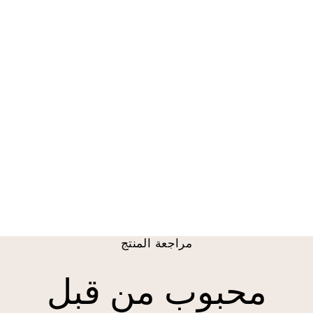
ستارة نافذة قطرات
الزهور
من $ 38.00 USD
مراجعة المنتج
محبوب من قبل