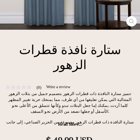
CL
(E
ستارة نافذة قطرات
الزهور
Write a review
(0)
No
rating
تتميز ستارة النافذة ذات قطرات الزهور بتصميم جميل من بتلات الزهور
value
المتتالية التي يمكن تعليقها من أي طرف، مما يمنحك حرية تغيير المظهر
Same
كلما أردت. يمكنك إما جعل البتلات تبدو وكأنها تتسلق من الأعلى نحو
page
الأسفل أو جعلها تصعد من الأرض نحو السقف.
link.
ستارة النافذة ذات قطرات الزهور مصنوعة من الحرير الصناعي، إلى جانب
Read More...
أزهار مقطوعة بالليزر ومطرزة بدقة. إنها تخلق مظهرًا مذهلاً في أي غرفة
في المنزل. علقها في غرفة نومك أو غرفة الطعام أو غرفة المعيشة أو غرفة
سعر