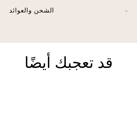
جزء من مجموعة الحديقة النباتية.
الشحن والعوائد
تتضمن: 2 لوحة
كل لوحة: 52 بوصة عرضًا × 63 بوصة طولاً - أو - 52 بوصة عرضًا × 84
بوصة طولاً - أو 52 بوصة عرضًا × 95 بوصة طولاً - أو 52 بوصة عرضًا ×
108 بوصة طولاً
محتوى القماش: 100% بوليستر
لا يوجد بطانة
جيب قضيب مقاس 3 بوصات
قد تعجبك أيضًا
تعتيم الغرفة: تصفية ~70% من الضوء الطبيعي
زهري
مطبوع
صنع في الصين
تعليمات العناية - اغسل في الغسالة بماء بارد بشكل منفصل مع
الألوان المشابهة. دورة غسيل خفيفة. استخدم مبيضًا خاليًا من الكلور
فقط إذا لزم الأمر. تجفيف الملابس في المجفف على درجة حرارة
منخفضة. استخدم مكواة البخار إذا لزم الأمر.