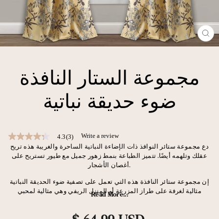
CL
(E
مجموعة الستار النافذة
ضوء حديقة نباتية
Write a review
4.3
(3)
4.3
out
دع مجموعة ستائر النوافذ ذات الإضاءة النباتية الساحرة والغريبة هذه تريح
of
عقلك وتلهمه أيضًا. تتميز الطباعة بنمط زهور جميل مع طيور تستريح على
5
أغصان الأشجار.
stars,
average
إن مجموعة ستائر النافذة هذه التي تعمل على تصفية ضوء الحديقة النباتية
rating
مثالية لغرفة على طراز المزرعة أو المنزل الريفي وهي مثالية لمحبي
value.
Read More...
المطبوعات الزهرية.
Read
3
سعر
Reviews.
ستبدو مجموعة ستائر النوافذ هذه التي تعمل على تصفية الضوء من