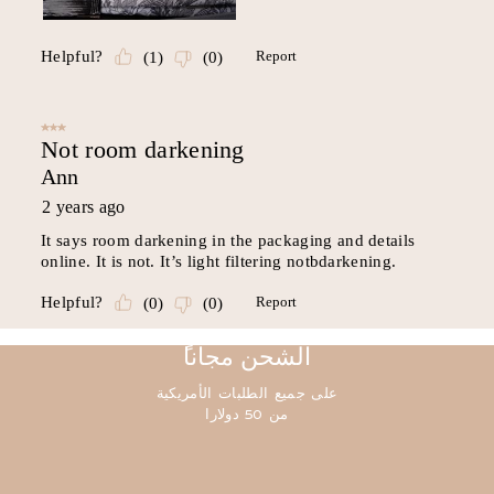
ًالشحن مجانا
على جميع الطلبات الأمريكية
من 50 دولارا