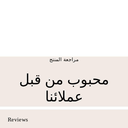
مجموعة الستار النافذة
ضوء حديقة نباتية
من $ 54.99 USD
+2
مراجعة المنتج
محبوب من قبل
عملائنا