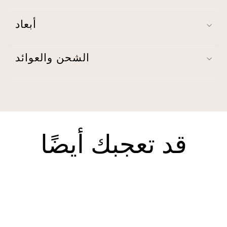
3% نايلون باستثناء الزخارف)
لا يوجد بطانة
أبعاد
جيب قضيب مقاس 3 بوصات
ريك راك
تفاصيل التطريز
صنع في الصين
الشحن والعوائد
تعليمات العناية - اغسلها في الغسالة بشكل منفصل في ماء بارد على
دورة خفيفة. استخدم مبيضًا خاليًا من الكلور فقط إذا لزم الأمر.
تجفيف بالمجفف على درجة حرارة منخفضة. انخفاض الحديد إذا لزم
الأمر.
قد تعجبك أيضًا