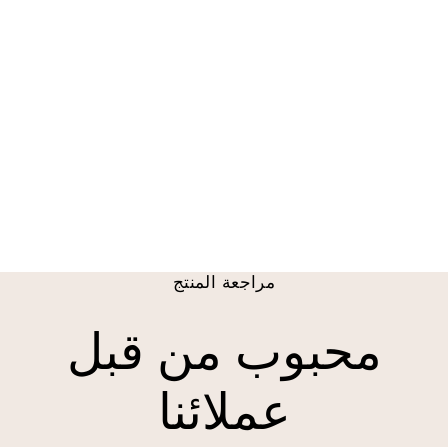
أوليفيا ريك ريس ريس
التطريز الحدود الستار
$ 49.99 USD
مراجعة المنتج
محبوب من قبل
عملائنا