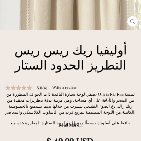
CL
(E
أوليفيا ريك ريس ريس
التطريز الحدود الستار
Write a review
5.0
(4)
5.0
out
تضفي لوحة ستارة النافذة ذات الحواف المطرزة من Olivia Ric Rac لمسة
of
من السحر والأناقة على أي مساحة، وهي مزينة بدقة بتطريزات معقدة من
5
ريك راك. دع الضوء الطبيعي يتسرب من خلالها بينما تستمتع بالخصوصية
stars,
الكاملة من اللوحة المصممة بمزيج فريد من الأسلوب الكلاسيكي والمعاصر.
average
rating
حافظ على أسلوبك بسيطًا ومميزًا مع لوحة الستارة المطرزة هذه. مع
value.
Read More...
لمسة أنيقة من الحافة التفصيلية، يمكن تصميم لوحة ستارة النافذة ذات
Read
4
الحافة المطرزة من Olivia Ric Rac في أي مساحة لتسليط الضوء على
سعر
Reviews.