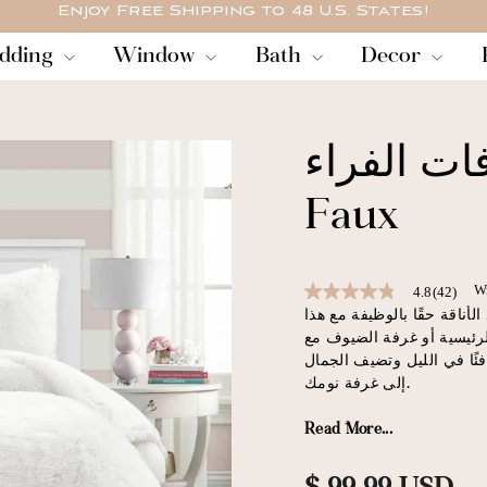
Enjoy Free Shipping to 48 U.S. States!
وقفة
dding
Window
Bath
Decor
عرض
الشرائح
الفراء Emma
Faux
Wr
4.8
(42)
4.8
out
لأناقة حقًا بالوظيفة مع هذا
of
ئيسية أو غرفة الضيوف مع
5
ئًا في الليل وتضيف الجمال
stars,
average
إلى غرفة نومك.
rating
value.
Read More...
ن إيما مظهرًا جميلًا بوزن
Read
42
اش ناعم ومريح يمنحك شعورًا
Reviews.
رائعًا عند اللمس.