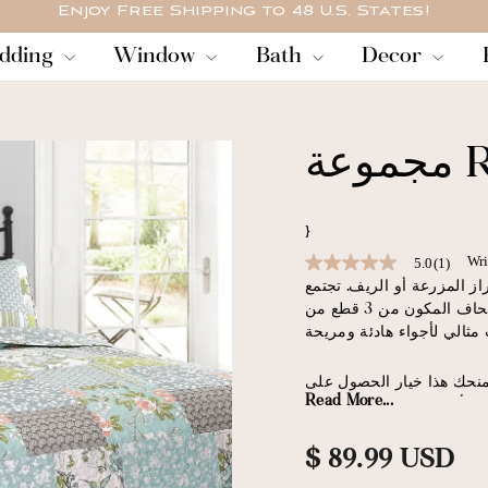
Enjoy Free Shipping to 48 U.S. States!
وقفة
dding
Window
Bath
Decor
عرض
الشرائح
}
Wri
5.0
(1)
5.0
out
ز المزرعة أو الريف. تجتمع
of
المطبوعات الزهرية الجميلة بأسلوب مرقع في طقم اللحاف المكون من 3 قطع من Roesser
5
stars,
average
rating
منحك هذا خيار الحصول على
value.
Read More...
Read
a
Review.
سعر
$ 89.99 USD
سير المكونة من 3 قطع
Same
page