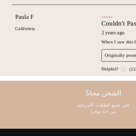
ًالشحن مجانا
على جميع الطلبات الأمريكية
من 50 دولارا