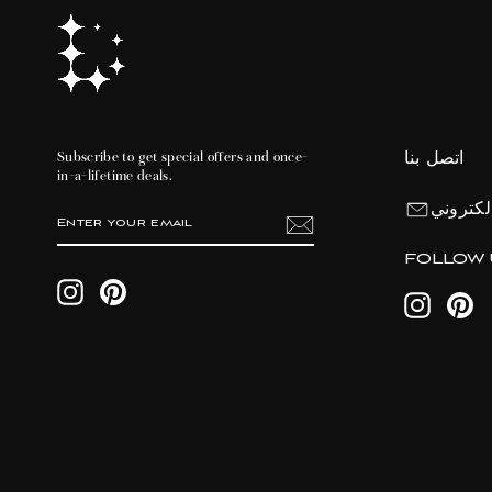
اتصل بنا
Subscribe to get special offers and once-
in-a-lifetime deals.
لكتروني
ENTER
SUBSCRIBE
YOUR
EMAIL
FOLLOW 
Instagram
Pinterest
Instagram
Pin