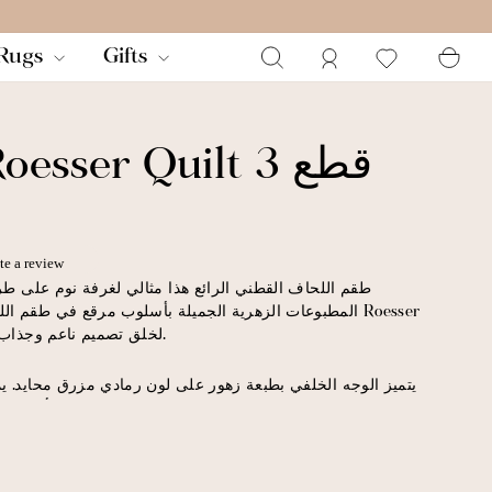
بة
تسجيل الدخول
يبحث
Rugs
Gifts
مجموعة Roesser Quilt 3 قطع
te a review
طقم اللحاف القطني الرائع هذا مثالي لغرفة نوم على طرا
لخلق تصميم ناعم وجذاب مثالي لأجواء هادئة ومريحة.
يتميز الوجه الخلفي بطبعة زهور على لون رمادي مزرق محايد. ي
مظهر أكثر هدوءًا أو مظهرًا متعدد الطبقات.
إذا كنت من محبي نمط الديكور الريفي الجنوبي، فإن مجموعة لحاف رو
سيكون إضافة جميلة لغرفة النوم الرئيسية أو غرفة الضيوف.
يمكن أن تتناسب تمامًا مع أذواقك.