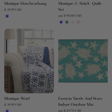
Monique Duschvorhang
Monique 3 -Stück -Quilt -
Set
$ 39.99 USD
aus $ 90.00 USD
Monique Wurf
Esencia Turtle And Stars
Indoor Outdoor Mat
$ 39.99 USD
aus $ 29.75 USD