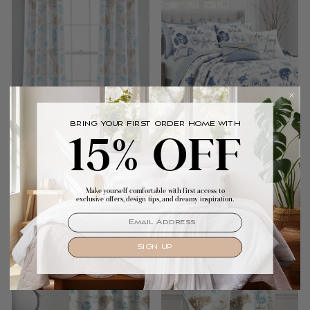
BRING YOUR FIRST ORDER HOME WITH
15% OFF
Harbor Life Light Filtering
Harbor Life Reversible
Fenster Vorhang Panel Set
Quilt Set
Make yourself comfortable with first access to
$ 59.99 USD
aus $ 93.49 USD
exclusive offers, design tips, and dreamy inspiration.
EMAIL
SIGN UP