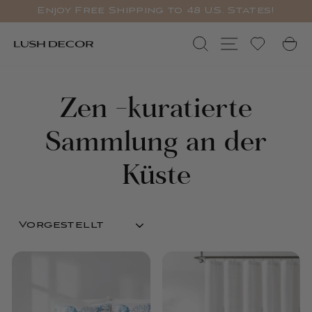
Überspringen
Enjoy Free Shipping to 48 U.S. States!
Sie
Pause
zu
Diashow
Suchen
Standortnav
W
Inhalten
Zen -kuratierte
Sammlung an der
Küste
SORTIEREN