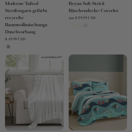
Moderne Tufted
Reyna Soft Strick
Streifengarn gefärbt
Rüschendecke/Coverlet
recycelte
aus $ 59.99 USD
Baumwollmischungs
Duschvorhang
$ 49.99 USD
Ausverkauft