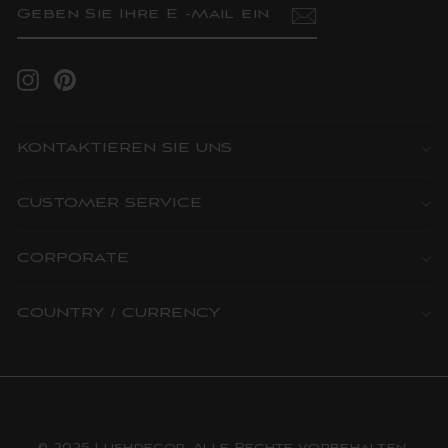
SIE
IHRE
E
-
MAIL
Instagram
Pinterest
EIN
KONTAKTIEREN SIE UNS
CUSTOMER SERVICE
CORPORATE
COUNTRY / CURRENCY
© 2025 Lushdecor. Alle Rechte vorbehalten.