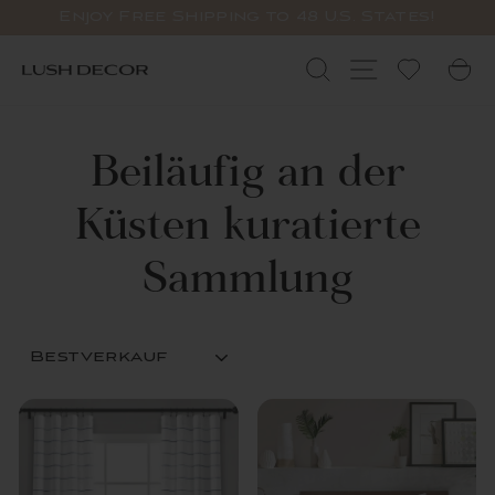
Überspringen
Enjoy Free Shipping to 48 U.S. States!
Sie
Pause
zu
Diashow
Suchen
Standortnav
W
Inhalten
Beiläufig an der
Küsten kuratierte
Sammlung
SORTIEREN