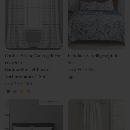
Ombre Stripe Garn gefärbt
Erindale 3 -teiliges Quilt -
recycelte
Set
Baumwollmischfenster -
aus $ 99.99 USD
Vorhangpaneel -Set
aus $ 50.99 USD
Ausverkauft