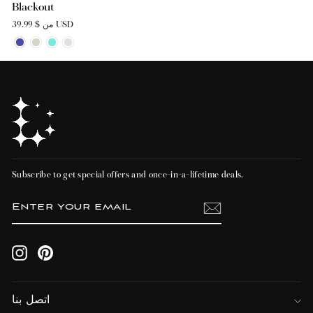
Blackout
من $ 39.99 USD
Subscribe to get special offers and once-in-a-lifetime deals.
ENTER
SUBSCRIBE
YOUR
EMAIL
Instagram
Pinterest
اتصل بنا