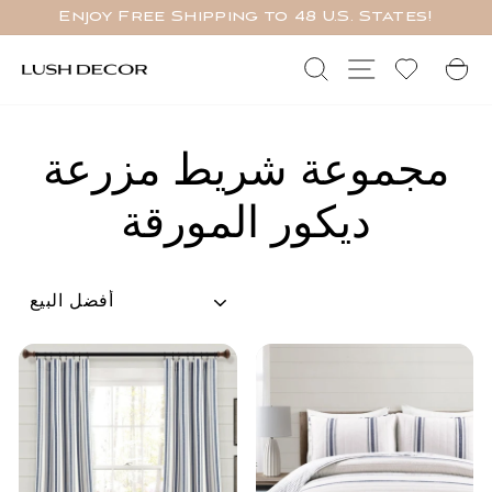
تخطي
Enjoy Free Shipping to 48 U.S. States!
إلى
وقفة
المحتوى
عرض
ة
ل في الموقع
يبحث
الشرائح
مجموعة شريط مزرعة
ديكور المورقة
نوع